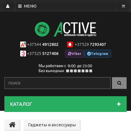
МЕНЮ
+37544
4912802
+37529
7293407
+37525
5127406
Viber
Telegram
КАТАЛОГ
Гаджеты и аксессуары