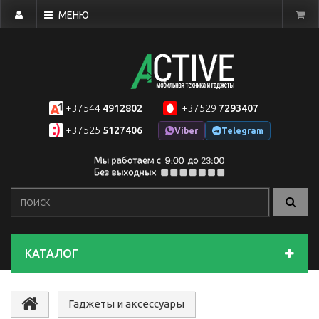
МЕНЮ
+37544
4912802
+37529
7293407
+37525
5127406
Viber
Telegram
КАТАЛОГ
Гаджеты и аксессуары