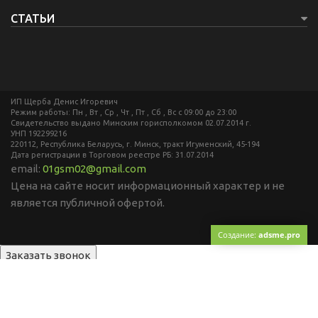
СТАТЬИ
ИП Щерба Денис Игоревич
Режим работы: Пн , Вт , Ср , Чт , Пт , Сб , Вс c 09:00 до 23:00
Свидетельство выдано Минским горисполкомом 02.07.2014 г.
УНП 192299216
220112, Республика Беларусь, г. Минск, тракт Игуменский, 45-194
Дата регистрации в Торговом реестре РБ: 31.07.2014
email:
01gsm02@gmail.com
Цена на сайте носит информационный характер и не
является публичной офертой.
Создание:
adsme.pro
Заказать звонок
Контактный телефон
перезвоните мне