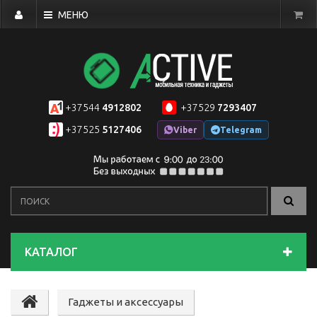
МЕНЮ
+37544
4912802
+37529
7293407
+37525
5127406
Viber
Telegram
КАТАЛОГ
Гаджеты и аксессуары