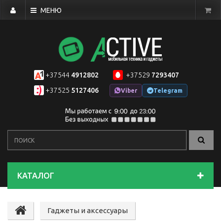
МЕНЮ
+37544
4912802
+37529
7293407
+37525
5127406
Viber
Telegram
КАТАЛОГ
Гаджеты и аксессуары